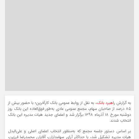
به گزارش
راهبرد بانک،
به نقل از روابط عمومی بانک کارآفرین؛ با حضور بیش از
۸۵ درصد از صاحبان سهام، مجمع عمومی عادی به‌طور فوق‌العاده این بانک روز
دوشنبه مورخ ۱۸ آذرماه ۱۳۹۸ برگزار شد و اعضای جدید هیات مدیره این بانک
انتخاب شدند.
بر اساس دستور جلسه مجمع که به‌منظور انتخاب اعضای اصلی و علی‌البدل
هیات مدیره تشکیل شد، با حداکثر آرای سهامداران، آقایان محمدرضا فرزین،