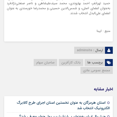
حمید تهرانفر، احمد بهاروندی، محمد سیف‌علیشاهی و ناصر صنعتی‌نژادفرد
به‌عنوان اعضای اصلی، و شمس‌الدین حسینی و محمدرضا خورسندی به عنوان
اعضای علی‌البدل انتخاب شدند.
منبع : ایبنا
ارسال :
adminsite
برچسب ها
بانک کارآفرین
صاحبان سهام
مجمع عمومی عادی
اخبار مشابه
استان هرمزگان به عنوان نخستین استان اجرای طرح کالابرگ
۰۳ آذر ۰۱
الکترونیک انتخاب شد
۰۲ آذر ۱
چرا ریال ایران به‌عنوان بی‌ارزش‌ترین پول جهان معرفی شد؟