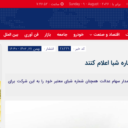
برابر با : Sunday - 9 - August - 2026
ساعت :
7:46:53
گ
اقتصاد و صنعت
خودرو
جامعه
بازار
فن آوری
بین الملل
کد خبر :
28229
انتشار :
بهمن ۲۸, ۱۴۰۲ - ۱۶:۳۰
ره شبا اعلام کنند
دار سهام عدالت همچنان شماره شبای معتبر خود را به این شرکت برای