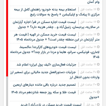
وام آسان
استعلام بیمه بدنه خودرو؛ راهنمای کامل از بیمه
17 ساعت قبل
مرکزی تا پیامک و اپلیکیشن + پاسخ به سوالات رایج
لیست قیمت اجاره مسکن در قم/ اجاره آپارتمان
17 ساعت قبل
در سالاریه، پردیسان، زنبیل‌آباد و… چقدر هزینه دارد؟ + جدول
لیست قیمت خرید مسکن در الهیه | قیمت هر
17 ساعت قبل
متر آپارتمان در این منطقه چقدر است؟ + جدول مردادماه ۱۴۰۵
لیست قیمت خودروهای کارکرده/ ماکسیما،
19 ساعت قبل
لاماری، فونیکس، سراتو، هایما و مزدا در بازار چند؟+ جدول مردادماه
۱۴۰۵
جزئیات فعال‌سازی «کیف پول ایران» اعلام شد
19 ساعت قبل
جزئیات دستورالعمل جدید مالیاتی برای تسعیر ارز
20 ساعت قبل
واردات بدون انتقال ارز
تصمیم جدید درباره باقی مانده دینارهای اربعین
20 ساعت قبل
قیمت طلا و سکه روز جمعه شانزدهم مرداد ۱۴۰۵
20 ساعت قبل
+جدول
لیست قیمت خرید مسکن در نازی‌آباد | خرید
1 روز قبل