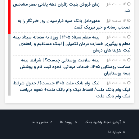
زمان فروش بلیت زائران دهه پایانی صفر مشخص
12 ساعت قبل
شد
مدیرعامل بانک سپه فرارسیدن روز خبرنگار را به
14 ساعت قبل
اصحاب رسانه و خبر تبریک گفت
بیمه معلم سیناد ۱۴۰۵ | ورود به سامانه سیناد بیمه
18 ساعت قبل
معلم و پیگیری خسارت درمان تکمیلی | لینک مستقیم و راهنمای
ثبت هزینه‌های درمان
بیمه سلامت روستایی چیست؟ | شرایط بیمه
18 ساعت قبل
سلامت روستایی ۱۴۰۵، خدمات درمانی، نحوه ثبت نام و پوشش
بیمه روستاییان
نیک وام بانک ملت ۱۴۰۵ چیست؟/ جدول شرایط
18 ساعت قبل
نیک وام بانک ملت/ اقساط نیک وام بانک ملت+ نحوه دریافت
نیک وام بانک ملت
شرایط وام بانک مهر ایران در سال ۱۴۰۵؛ مبلغ،
19 ساعت قبل
اقساط و نحوه دریافت تسهیلات
آرشیو مجله راهبرد بانک
پیوند ها
تماس با ما
وام قرض الحسنه ۱۴۰۵ | شرایط دریافت، مبلغ وام،
19 ساعت قبل
ضامن، اقساط و نحوه ثبت نام
درباره ما
19 ساعت قبل