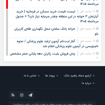
مردادماه ۱۴۰۵
لیست قیمت خرید مسکن در فرمانیه | خرید
17 ساعت قبل
آپارتمان ۳ خوابه در این منطقه چقدر سرمایه نیاز دارد؟ + جدول
مردادماه ۱۴۰۵
خزانه بانک سامان؛ محل نگهداری طلای کاربران
17 ساعت قبل
بلو
آغاز ثبت‌نام آزمون ارشد علوم پزشکی / نحوه
17 ساعت قبل
نام‌نویسی در آزمون علوم پزشکی اعلام شد
زمان فروش بلیت زائران دهه پایانی صفر مشخص
17 ساعت قبل
شد
مدیرعامل بانک سپه فرارسیدن روز خبرنگار را به
20 ساعت قبل
اصحاب رسانه و خبر تبریک گفت
آرشیو مجله راهبرد بانک
پیوند ها
تماس با ما
بیمه معلم سیناد ۱۴۰۵ | ورود به سامانه سیناد بیمه
1 روز قبل
درباره ما
معلم و پیگیری خسارت درمان تکمیلی | لینک مستقیم و راهنمای
ثبت هزینه‌های درمان
بیمه سلامت روستایی چیست؟ | شرایط بیمه سلامت
1 روز قبل
روستایی ۱۴۰۵، خدمات درمانی، نحوه ثبت نام و پوشش بیمه
تمام حقوق مادی و معنوی این سایت متعلق به راهبرد بانک می باشد و استفاده از