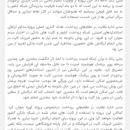
مانی یکتا ادامه داد: این پروژه از اولویت بسیار بالایی در بانک مرکزی برخوردار
است و برنامه ما این است که تا دو ماه آینده ظرفیت پذیرندگی شبکه کشور را
به حد قابل قبولی برسانیم که هموطنان بتوانند در اکثر نقاط تجاری و حداقل
مراکز استان ها از این خدمت استفاده کنند.
مدیر اداره نظارت بر نظام‌های پرداخت، هدف ‌گذاری اصلی پروژه مذکور ارتقای
استانداردهای امنیتی شبکه پرداخت کشور و کارت های بانکی در اختیار مردم
عنوان کرد و افزود: در این روش باتوجه به عدم نیاز به حضور فیزیک کارت در
زمان انجام تراکنش های حضوری، مخاطره کپی شدن کارت بانکی تقریبا از بین
می ‌رود.
مانی یکتا با بیان اینکه امنیت پرداخت با اخذ اثر انگشت مشتری طی چندین
مرحله روی برنامک هوشمند امنیت تا حد قابل ملاحظه ای افزایش می یابد،
‌تصریح کرد: علاوه بر این تراکنش نیز از آخرین استاندارهای امنیتی روز
برخوردار است و روی برنامک هوشمند چندین کارت به صورت الکترونیکی و
غیرحضوری امکان استفاده دارد، این ویژگی ها موجب جذابیت هرچه بیشتر
این روش پرداخت می شود. در عین حال باتوجه به افزایش ایمنی که اتفاق می
افتد، این امکان فراهم است که مشتری خود انتخاب کند که تراکنش از مبلغی
پایین تر بدون رمز کارت و تنها با اثر انگشت خود مشتری انجام شود.
مدیر اداره نظارت بر نظام‌های پرداخت درخصوص پروژه کهربا عنوان کرد:
کماکان این پروژه با استفاده از کارت های صادر شده در شبکه بانکی کشور
فعالیت خواهد کرد ولی در این پروژه برای انجام تراکنش خرید نیازی به همراه
داشتن فیزیک کارت در فروشگاه و در کنار پایانه فروشگاهی نیست، بلکه تلفن
همراه هوشمند با ایمن‌ترین روش کارت در آن مجازی سازی شده است و این