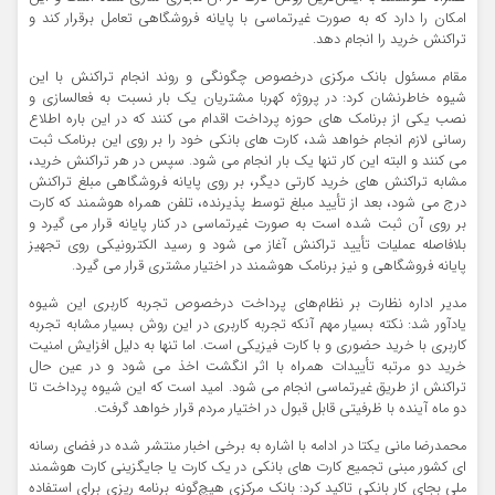
امکان را دارد که به صورت غیرتماسی با پایانه فروشگاهی تعامل برقرار کند و
تراکنش خرید را انجام دهد.
مقام مسئول بانک مرکزی درخصوص چگونگی و روند انجام تراکنش با این
شیوه خاطرنشان کرد: در پروژه کهربا مشتریان یک بار نسبت به فعالسازی و
نصب یکی از برنامک های حوزه پرداخت اقدام می کنند که در این باره اطلاع
رسانی لازم انجام خواهد شد، کارت های بانکی خود را بر روی این برنامک ثبت
می کنند و البته این کار تنها یک بار انجام می شود. سپس در هر تراکنش خرید،
مشابه تراکنش های خرید کارتی دیگر، بر روی پایانه فروشگاهی مبلغ تراکنش
درج می شود، بعد از تأیید مبلغ توسط پذیرنده، تلفن همراه هوشمند که کارت
بر روی آن ثبت شده است به صورت غیرتماسی در کنار پایانه قرار می گیرد و
بلافاصله عملیات تأیید تراکنش آغاز می شود و رسید الکترونیکی روی تجهیز
پایانه فروشگاهی و نیز برنامک هوشمند در اختیار مشتری قرار می گیرد.
مدیر اداره نظارت بر نظام‌های پرداخت درخصوص تجربه کاربری این شیوه
یادآور شد: نکته بسیار مهم آنکه تجربه کاربری در این روش بسیار مشابه تجربه
کاربری با خرید حضوری و با کارت فیزیکی است. اما تنها به دلیل افزایش امنیت
خرید دو مرتبه تأییدات همراه با اثر انگشت اخذ می شود و در عین حال
تراکنش از طریق غیرتماسی انجام می شود. امید است که این شیوه پرداخت تا
دو ماه آینده با ظرفیتی قابل قبول در اختیار مردم قرار خواهد گرفت.
محمدرضا مانی یکتا در ادامه با اشاره به برخی اخبار منتشر شده در فضای رسانه
ای کشور مبنی تجمیع کارت های بانکی در یک کارت یا جایگزینی کارت هوشمند
ملی بجای کار بانکی تاکید کرد: بانک مرکزی هیچ‌گونه برنامه ریزی برای استفاده