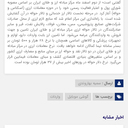
گفتنی است؛ از دوم اسفند ماه مرکز مبادله ارز و طلای ایران بر اساس مصوبه
شورای پول و اعتبار فعالیت رسمی خود را در حوزه معاملات ارزی (اسکناس و
حواله) آغاز کرد. در مرحله نخست تالار ارز خدماتی و تالار حواله در آن گشایش
شده است. با راه‌اندازی این مرکز اعلام شد که منابع لازم ارزی از محل صادرات
شرکت‌های صنایع پتروشیمی، مس، معادن، فولاد، پالایش نفت، قیر و سایر
صادرکنندگان در تالار حواله ارزی مرکز مبادله ارز و طلای ایران تامین و جهت
فروش به واردکنندگان عرضه می‌شود. اما تامین ارز بابت واردات دارو، لوازم و
تجهیزات پزشکی و کالاهای اساسی همچنان با نرخ ۲۸ هزار و ۵۰۰ تومان بر
بستر سامانه نیما کماکان ادامه خواهد یافت. نرخ معاملات ارزی در مرکز مبادله
ارز و طلای ایران در دو تالار نقد و حواله ارز بر مبنای منابع و مصارف ارزی کشور
و بر اساس متغیرهای بنیادی اقتصادی کشف و مبنای معاملات فیمابین قرار
می‌گیرد. نرخ دلار حواله در روزهای اخیر بیش از ۳۷ هزار تومان بوده است.
ارسال :
سمیه بهاروندی
برچسب ها
گوشی موبایل
واردات
اخبار مشابه