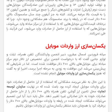
صادرات خود وجود دارد، این است که به خاطر ممنوعیت واردات آیفون ۱۴ و ۱۵
و توقف تولید آیفون ۱۳ و مدل‌های پایین‌تر، این صادرکنندگان موبایل‌های
دست دوم (رفرش) امارات و کشورهای دیگر را جمع می‌کنند و همین آیفون ۱۳
را به قیمت بالا عرضه می‌کنند. البته به جز آیفون چند مدل سامسونگ بالای
۶۰۰ دلار است که در رابطه با برند سامسونگ هم مشکلاتی وجود دارد. چرا که
برخلاف قیمت‌گذاری موبایل‌هایی که با استفاده از ارز مرکز مبادله وارد می‌شوند،
موبایل‌هایی که با استفاده از ارز حاصل از صادرات وارد می‌شود، این فرآیند را
طی نمی‌کنند.
یکسان‌سازی ارز واردات موبایل
میانه فروردین امسال عبقری، دبیر انجمن واردکنندگان تلفن همراه، تبلت و
لوازم جانبی گفت که با درخواست انجمن برای تخصیص ارز تالار دوم مرکز
مبادله برای موبایل‌های بالای ۶۰۰ دلار موافقت شده است. اما در شرایطی که
پیش‌بینی می‌شد این موافقت به زودی به مرحله اجرا برسد، اخیرا او به گفت
که هنوز
یکسان‌سازی ارز واردات موبایل
انجام نشده است.
با این حال به نظر می‌رسد مشکلاتی که استفاده از ارز حاصل از صادرات خود
برای واردات موبایل ایجاد کرده بود باعث شده که در نهایت
سازمان توسعه
تجارت
محل تامین ارز گوشی تلفن همراه بالای ۶۰۰ دلار را از «ارز حاصل از
صادرات خود» به «ارز صادراتی غیر» تغییر دهد. حال باید دید آیا این تصمیم
می‌تواند مشکلات ایجاد شده در رابطه با واردات موبایل‌های بالای ۶۰۰ دلار را
برطرف کرد یا همچنان باید منتظر یکسان‌سازی ارز واردات موبایل باشیم.