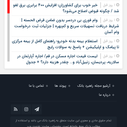
خبر خوب برای کشاورزان؛ افزایش ۴۰۰ برابری برق لغو
1 روز قبل
شد / چگونه قبوض اصلاح می‌شود؟
وام فوری بی دردسر بدون ضامن قرض الحسنه |
1 روز قبل
شرایط دریافت تسهیلات سریع و کم‌بهره | جزئیات ثبت درخواست
وام آسان
استعلام بیمه بدنه خودرو؛ راهنمای کامل از بیمه مرکزی
1 روز قبل
تا پیامک و اپلیکیشن + پاسخ به سوالات رایج
لیست قیمت اجاره مسکن در قم/ اجاره آپارتمان در
1 روز قبل
سالاریه، پردیسان، زنبیل‌آباد و… چقدر هزینه دارد؟ + جدول
لیست قیمت خرید مسکن در الهیه | قیمت هر متر
1 روز قبل
آپارتمان در این منطقه چقدر است؟ + جدول مردادماه ۱۴۰۵
آرشیو مجله راهبرد بانک
پیوند ها
تماس با ما
لیست قیمت خودروهای کارکرده/ ماکسیما، لاماری،
1 روز قبل
فونیکس، سراتو، هایما و مزدا در بازار چند؟+ جدول مردادماه ۱۴۰۵
درباره ما
جزئیات فعال‌سازی «کیف پول ایران» اعلام شد
1 روز قبل
جزئیات دستورالعمل جدید مالیاتی برای تسعیر ارز
1 روز قبل
واردات بدون انتقال ارز
تمام حقوق مادی و معنوی این سایت متعلق به راهبرد بانک می باشد و استفاده از
تصمیم جدید درباره باقی مانده دینارهای اربعین
1 روز قبل
مطالب با ذکر منبع بلامانع است. پشتیبانی سایت:
خدمت وب