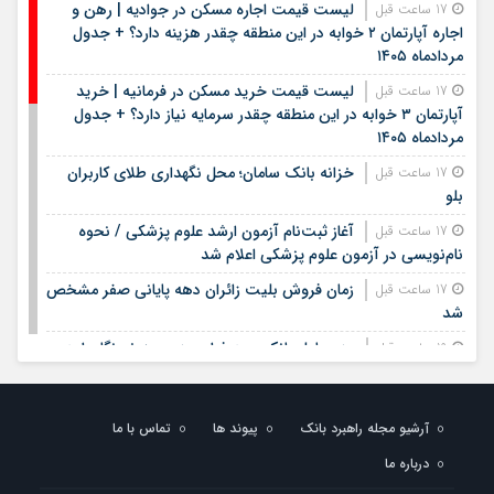
لیست قیمت اجاره مسکن در جوادیه | رهن و
17 ساعت قبل
اجاره آپارتمان ۲ خوابه در این منطقه چقدر هزینه دارد؟ + جدول
مردادماه ۱۴۰۵
لیست قیمت خرید مسکن در فرمانیه | خرید
17 ساعت قبل
آپارتمان ۳ خوابه در این منطقه چقدر سرمایه نیاز دارد؟ + جدول
مردادماه ۱۴۰۵
خزانه بانک سامان؛ محل نگهداری طلای کاربران
17 ساعت قبل
بلو
آغاز ثبت‌نام آزمون ارشد علوم پزشکی / نحوه
17 ساعت قبل
نام‌نویسی در آزمون علوم پزشکی اعلام شد
زمان فروش بلیت زائران دهه پایانی صفر مشخص
17 ساعت قبل
شد
مدیرعامل بانک سپه فرارسیدن روز خبرنگار را به
19 ساعت قبل
اصحاب رسانه و خبر تبریک گفت
بیمه معلم سیناد ۱۴۰۵ | ورود به سامانه سیناد
23 ساعت قبل
آرشیو مجله راهبرد بانک
پیوند ها
تماس با ما
بیمه معلم و پیگیری خسارت درمان تکمیلی | لینک مستقیم و
راهنمای ثبت هزینه‌های درمان
درباره ما
بیمه سلامت روستایی چیست؟ | شرایط بیمه
23 ساعت قبل