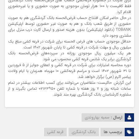
برای شرکت در جشنواره قرعه‌کشی حساب های قرض‌الحسنه بانک گردشگری
فقط کافیست با ۱۰۰ هزار تومان موجودی به صورت حضوری و یا غیرحضوری
اقدام کرد.
در حال حاضر امکان افتتاح حساب قرض‌الحسنه بانک گردشگری هم به صورت
حضوری از طریق شعب بانک و هم به صورت غیر حضوری توسط اپلیکیشن
TOBANK (دانلود اپلیکیشن) بدون هزینه صدور و ارسال کارت درب منزل برای
مشتری وجود دارد.
حداقل موجودی حساب های قرض الحسنه برای شرکت در قرعه کشی مبلغ یک
میلیون ریال و مهلت شرکت در قرعه کشی تا پایان شهریور ۱۴۰۲ است.
هر یک میلیون ریال موجودی روزانه در سپرده‌های قرض‌الحسنه بانک
گردشگری برابر یک شانس قرعه کشی محسوب می شود.
دوره محاسبه امتیازات برای شرکت در قرعه کشی و اعطای جوایز از ۵ فروردین
تا ۳۱ شهریور ۱۴۰۲ است و مراسم قرعه‌کشی ۱۰ مهرماه همزمان با ایام ولادت
پیامبر اکرم (ص) برگزار خواهد شد.
این گزارش حاکیست: متقاضیان می‌توانند برای کسب اطلاعات بیشتر در تمام
ساعات شبانه روز و ۷ روز هفته با شماره تلفن ۰۲۱۲۳۹۵۰ تماس بگیرند و از
مشاوره کارشناسان بانک گردشگری بهره مند شوند.
ارسال :
سمیه بهاروندی
برچسب ها
بانک گردشگری
قرعه کشی