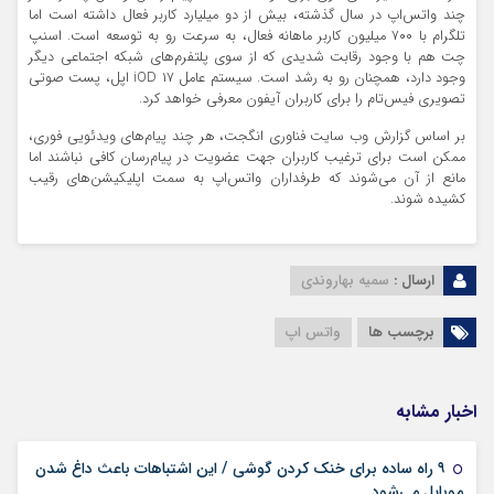
چند واتس‌اپ در سال گذشته، بیش از دو میلیارد کاربر فعال داشته است اما
تلگرام با ۷۰۰ میلیون کاربر ماهانه فعال، به سرعت رو به توسعه است. اسنپ
چت هم با وجود رقابت شدیدی که از سوی پلتفرم‌های شبکه اجتماعی دیگر
وجود دارد، همچنان رو به رشد است. سیستم عامل iOD ۱۷ اپل، پست صوتی
تصویری فیس‌تام را برای کاربران آیفون معرفی خواهد کرد.
بر اساس گزارش وب سایت فناوری انگجت، هر چند پیام‌های ویدئویی فوری،
ممکن است برای ترغیب کاربران جهت عضویت در پیام‌رسان کافی نباشند اما
مانع از آن می‌شوند که طرفداران واتس‌اپ به سمت اپلیکیشن‌های رقیب
کشیده شوند.
ارسال :
سمیه بهاروندی
برچسب ها
واتس اپ
اخبار مشابه
۹ راه ساده برای خنک کردن گوشی / این اشتباهات باعث داغ شدن
۱۴ مرداد ۱۴۰۵
موبایل می‌شود