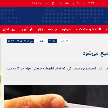
برابر با : Saturday - 8 - August - 2026
ساعت :
9:49:50
گ
اقتصاد و صنعت
خودرو
جامعه
بازار
فن آوری
بین الملل
کد خبر :
19198
انتشار :
مرداد ۲, ۱۴۰۲ - ۱۶:۴۸
میع می‌شود
: این کمیسیون مصوب کرد که تمام اطلاعات هویتی افراد در کارت ملی