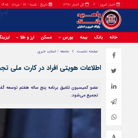
اخبار امروز :
کل اخبار
تاریخ : شنبه - ۱۷ - مرداد - ۱۴۰۵
16981
6
خانه
بانک
بیمه
بورس
مسکن
ارز و طلا
لیزین
صفحه نخست
جامعه
/
اسلاید خبری
اطلاعات هویتی افراد در کارت ملی تج
عضو کمیسیون تلفیق برنامه پنج ساله هفتم توسعه گفت
تجمیع می‌شود.