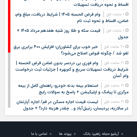
اقساط و نحوه دریافت تسهیلات
وام قرض الحسنه ۱۴۰۵ | شرایط دریافت، مبلغ وام،
1 ساعت قبل
ضامن، اقساط و نحوه ثبت نام
قیمت سکه و طلا روز شنبه هفدهم مرداد ۱۴۰۵ +
1 ساعت قبل
جدول
خبر خوب برای کشاورزان؛ افزایش ۴۰۰ برابری برق
20 ساعت قبل
لغو شد / چگونه قبوض اصلاح می‌شود؟
وام فوری بی دردسر بدون ضامن قرض الحسنه |
21 ساعت قبل
شرایط دریافت تسهیلات سریع و کم‌بهره | جزئیات ثبت درخواست
وام آسان
استعلام بیمه بدنه خودرو؛ راهنمای کامل از بیمه
21 ساعت قبل
مرکزی تا پیامک و اپلیکیشن + پاسخ به سوالات رایج
لیست قیمت اجاره مسکن در قم/ اجاره آپارتمان
21 ساعت قبل
در سالاریه، پردیسان، زنبیل‌آباد و… چقدر هزینه دارد؟ + جدول
لیست قیمت خرید مسکن در الهیه | قیمت هر
21 ساعت قبل
متر آپارتمان در این منطقه چقدر است؟ + جدول مردادماه ۱۴۰۵
آرشیو مجله راهبرد بانک
پیوند ها
تماس با ما
لیست قیمت خودروهای کارکرده/ ماکسیما،
23 ساعت قبل