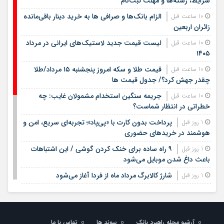
شرایط، رشته‌ها و مهلت ثبت‌نام
الزام بانک‌ها و صرافی ها به خرید دینار باقی‌مانده
10 ساعت قبل
زائران اربعین
لیست قیمت جدید لاستیک‌های ایرانی در مرداد
10 ساعت قبل
۱۴۰۵
قیمت طلا و سکه امروز پنجشنبه ۱۵ مرداد/طلا
10 ساعت قبل
چقدر جهش کرد؟/ جدول قیمت ها
جریمه سنگین استخدام مشمولان غایب: چه
10 ساعت قبل
خطراتی در انتظار شماست؟
پرداخت بدون کارت با «پی‌پاد»؛ تجربه‌ای سریع، امن و
1 روز قبل
هوشمند در خریدهای حضوری
۹ راه ساده برای خنک کردن گوشی / این اشتباهات
1 روز قبل
باعث داغ شدن موبایل می‌شود
شارژ کالابرگ مرداد ماه از فردا آغاز می‌شود
1 روز قبل
لیست قیمت اجاره مسکن در شهرک غرب |
1 روز قبل
اجاره‌نشینی در این منطقه چقدر هزینه دارد؟ + جدول مردادماه
۱۴۰۵
آرشیو مجله راهبرد بانک
پیوند ها
تماس با ما