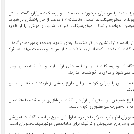
 طرح جدید پلیس برای برخورد با تخلفات موتورسیکلت‌سواران گفت: بخش
قابل‌توجهی از بی‌نظمی‌های ترافیکی و حوادث رانندگی مربوط به موتورسیکلت‌ها است ، متاسفانه ۳۷ درصد از جان‌باختگان در شهرها
ومان حوادث رانندگی موتورسیکلت ضربات شدید و مهلکی را از ناحیه
یکلت‌سواران اعم از راننده و ترک‌نشین در اثر شکستگی‌های شدید جمجمه و مهره‌های گردنی
و خونریزی‌های شدید مغزی جان خود را از دست می‌دهند گفت: استفاده از کلاه ایمنی تا ۷۵ درصد از ضربات و صدمات مهلک به افراد
ن کرد: هم اکنون حدود ۹ میلیون دستگاه از موتورسیکلت‌ها در مرز فرسودگی قرار دارند و متأسفانه تصور برخی
ی‌شود و نیازی به گواهینامه ندارند.
مه آسان را اجرایی کردیم؛ در این طرح بخشی از فرایندها حذف و تجمیع
دند.
رح همچنان در دستور کار قرار دارد گفت: نرم‌افزاری تهیه شده تا متقاضیان
امه را به‌صورت غیرحضوری انجام دهند.
واران اظهار کرد: تمرکز ما در مرحله اول این طرح بر انجام اقدامات آموزشی
ها و سازمان حمل‌ونقل و ترافیک برای ساماندهی موتورسیکلت‌سواران است.