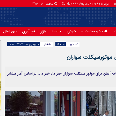
برابر با : Sunday - 9 - August - 2026
ساعت :
12:18:27
گ
اقتصاد و صنعت
خودرو
جامعه
بازار
فن آوری
بین الملل
کد خبر :
14740
انتشار :
فروردین ۲۸, ۱۴۰۲ - ۱۰:۰۰
ی موتورسیکلت سواران
آسان برای موتور سیکلت سواران خبر داد خبر داد. بر اساس آمار منتشر