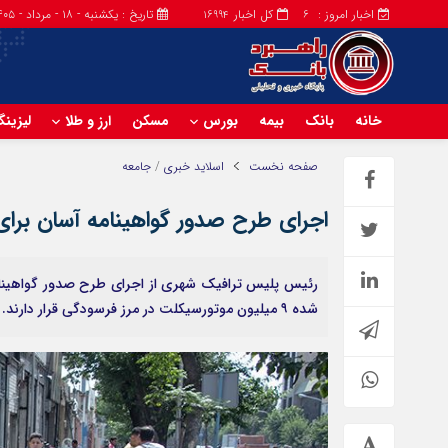
اخبار امروز :
کل اخبار
تاریخ : یکشنبه - ۱۸ - مرداد - ۱۴۰۵
16994
6
خانه
بانک
بیمه
بورس
مسکن
ارز و طلا
لیزین
صفحه نخست
اسلاید خبری
/
جامعه
اجرای طرح صدور گواهینامه آسان برا
رئیس پلیس ترافیک شهری از اجرای طرح صدور گواهینامه 
شده ۹ میلیون موتورسیکلت‌ در مرز فرسودگی قرار دارند.