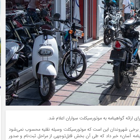
وام فوری بی دردسر بدون ضامن قرض الحسنه | شرایط
دریافت تسهیلات سریع و کم‌بهره | جزئیات ثبت درخواست
وام آسان
د
 ارائه گواهینامه به موتورسیکلت سواران اعلام شد.
ور برخی شهروندان این است که موتورسیکلت وسیله نقلیه محسوب نمی‌شود
ینامه آسان» خبر داد که طی آن بخش قابل‌توجهی از مراحل ثبت‌نام و صدور